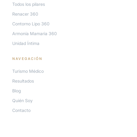
Todos los pilares
Renacer 360
Blog
Contorno Lipo 360
Armonía Mamaria 360
Quién Soy
Unidad Íntima
Contacto
NAVEGACIÓN
Turismo Médico
Resultados
Blog
Agenda tu valoración
Quién Soy
Habla por WhatsApp
Contacto