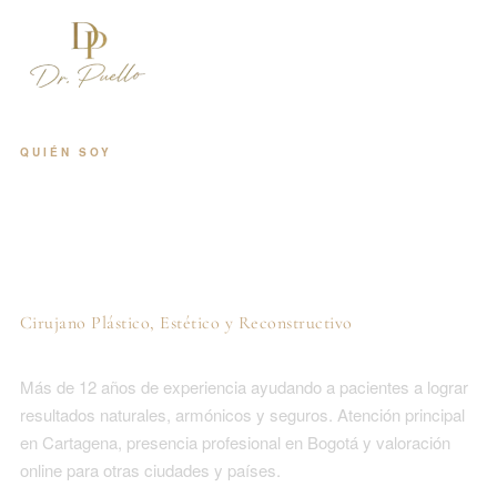
QUIÉN SOY
Inicio
Dr. Jorge Puello
White
Procedimientos
Cirujano Plástico, Estético y Reconstructivo
Unidad Íntima
Más de 12 años de experiencia ayudando a pacientes a lograr
Turismo Médico
resultados naturales, armónicos y seguros. Atención principal
en Cartagena, presencia profesional en Bogotá y valoración
online para otras ciudades y países.
Resultados