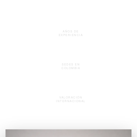
Blog
+12
AÑOS DE
EXPERIENCIA
Quién Soy
2
Contacto
SEDES EN
COLOMBIA
Online
Agenda tu valoración
VALORACIÓN
INTERNACIONAL
Habla por WhatsApp