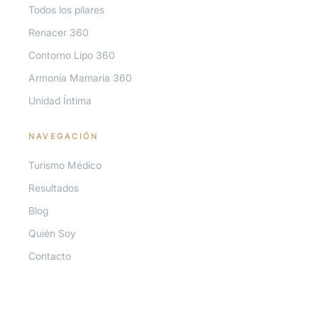
Todos los pilares
Renacer 360
Blog
Contorno Lipo 360
Armonía Mamaria 360
Quién Soy
Unidad Íntima
Contacto
NAVEGACIÓN
Turismo Médico
Resultados
Blog
Agenda tu valoración
Quién Soy
Habla por WhatsApp
Contacto