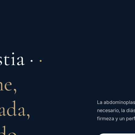
tia ·
·
e,
ada,
La abdominoplast
necesario, la di
firmeza y un per
ado