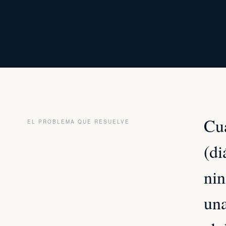
Cua
EL PROBLEMA QUE RESUELVE
(di
nin
una