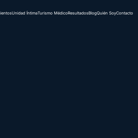
ientos
Unidad Íntima
Turismo Médico
Resultados
Blog
Quién Soy
Contacto