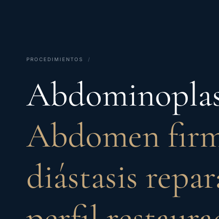
PROCEDIMIENTOS
/
Abdominoplas
Abdomen firm
diástasis repar
perfil restaur