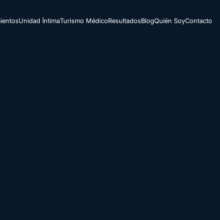
ientos
Unidad Íntima
Turismo Médico
Resultados
Blog
Quién Soy
Contacto