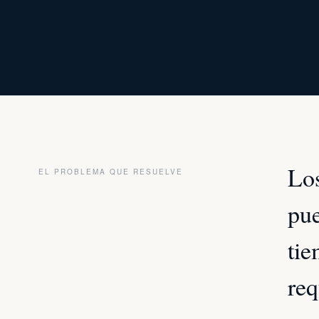
Los
EL PROBLEMA QUE RESUELVE
pue
tie
req