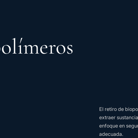
polímeros
El retiro de bio
extraer sustanc
enfoque en segur
adecuada.